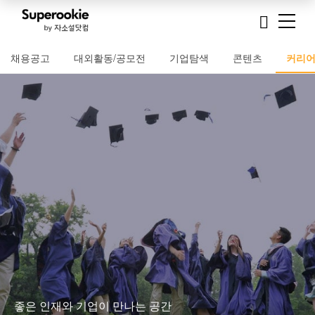
채용공고
대외활동/공모전
기업탐색
콘텐츠
커리
좋은 인재와
기업이 만나는 공간