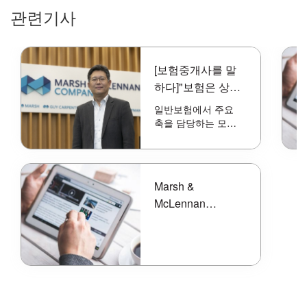
관련기사
[보험중개사를 말
하다]"보험은 상품
아닌 위험관리 솔
일반보험에서 주요
루션
축을 담당하는 모집
채널인 보험중개사
제도가 올해로 도입
22년째다. 하지만 해
외시장과 달리 국내
Marsh &
시장에서 입지는 미
McLennan
미한 상태다. 그 이유
가 무엇인지 보험중
Completes
개사업계의 주요 인
Acquisition of
사들을 만나 보험중
Jardine Lloyd
개사의 역.....
Thompson