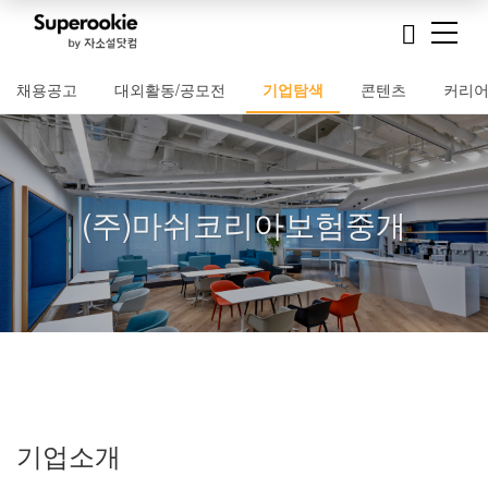
채용공고
대외활동/공모전
기업탐색
콘텐츠
커리
(주)마쉬코리아보험중개
기업소개