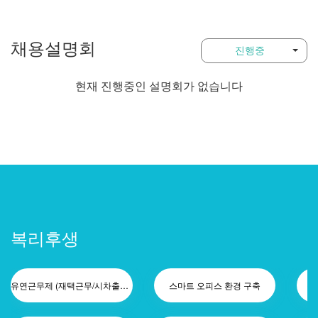
채용설명회
진행중
현재 진행중인 설명회가 없습니다
복리후생
유연근무제 (재택근무/시차출퇴근제)
스마트 오피스 환경 구축
직