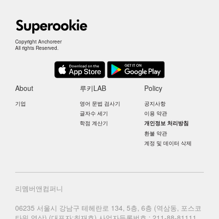
Copyright Anchoreer
All rights Reserved.
About
루키LAB
Policy
기업
영어 문법 검사기
공지사항
글자수 세기
이용 약관
학점 계산기
개인정보 처리방침
환불 약관
계정 및 데이터 삭제
리멤버앤컴퍼니
06235 서울시 강남구 테헤란로 134, 5층, 6층 (역삼동, 포스코
타워 역삼) (대표자:최재호) 사업자등록번호 : 211-88-81111