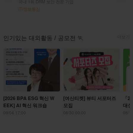
국내 1위 DRM 보안 전문 기업
IT/정보통신
더보기
인기있는 대외활동 / 공모전 🏃
[2026 BPA ESG 혁신 W
[여신티켓] 뷰티 서포터즈
「2
EEK] AI 혁신 워크숍
모집
대상
09/04 17:00
08/30 00:00
08/1