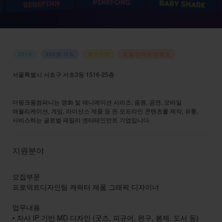
2010
350명 재직
중견기업
포털/인터넷/컨텐츠
서울특별시 서초구 서초3동 1516-25층
홈페이지 바로가기
→
더핑크퐁컴퍼니는 영화 및 애니메이션 시리즈, 음원, 공연, 모바일
애플리케이션, 게임, 라이선스 제품 등 온·오프라인 콘텐츠를 제작, 유통,
서비스하는 글로벌 패밀리 엔터테인먼트 기업입니다.
지원분야
모집부문
프로덕트디자인팀 캐릭터 제품 그래픽 디자이너
업무내용
• 자사 IP 기반 MD 디자인 (굿즈, 피규어, 완구, 봉제, 도서 등)