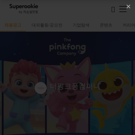
×
채용공고
대외활동/공모전
기업탐색
콘텐츠
커리
더핑크퐁컴퍼니