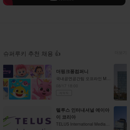
더보기
슈퍼루키 추천 채용 👍
더핑크퐁컴퍼니
국내공연공간팀 오프라인 MD샵 운영 담당자(전시/팝업/행사)
08/17 18:00
계약직
텔루스 인터내셔널 에이아
이 코리아
TELUS International Media Search Analyst - Korean (KR) 재택 파트타임 (직장병행 가능)