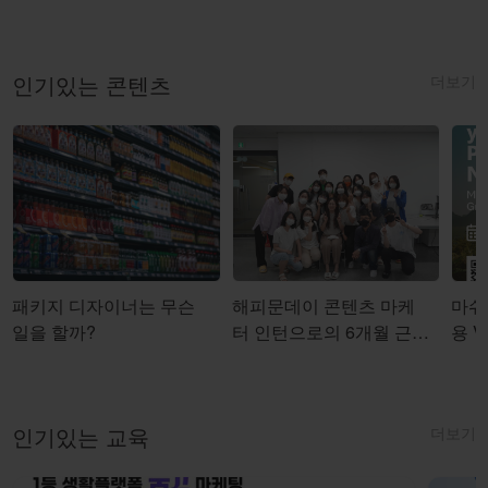
더보기
인기있는 콘텐츠
패키지 디자이너는 무슨
해피문데이 콘텐츠 마케
마쉬코
일을 할까?
터 인턴으로의 6개월 근무
용 Vi
를 마치며
더보기
인기있는 교육