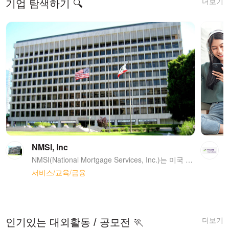
더보기
기업 탐색하기 🔍
NMSI, Inc
NMSI(National Mortgage Services, Inc.)는 미국 로스엔젤레스에 본사를 두었으며, 주택담보대출상품을 전문으로 취급하는 금융회사 입니다. 회사 개요: *2008년 LA 본사 설립 *한국지사 및 미국 각 주에서 8개 사무실 운영 / 26개 주에서 mortgage license 확보 *2021 Loans Funded: $6.00 Billion USD (projected) *2020 Loans Funded: $5.53 Billion USD *2019 Loans Funded: $3.75 Billion USD *2018 Loans Funded: $2.49 Billion USD *2017 Loans Funded: $2.31 Billion USD *2016 Loans Funded: $2.12 Billion USD *Major Investors: Citi, Flagstar, Amerihome, USBank, Texas Capital Bank etc. (over 30 investors) *자회사: Nexcap Home Loans, Divine Mortgage, The Money Mortgage, Total Mortgage Solutions, AI Blue
서비스/교육/금융
더보기
인기있는 대외활동 / 공모전 🏃