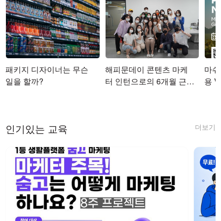
패키지 디자이너는 무슨
해피문데이 콘텐츠 마케
마쉬코
일을 할까?
터 인턴으로의 6개월 근무
용 Vi
를 마치며
더보기
인기있는 교육