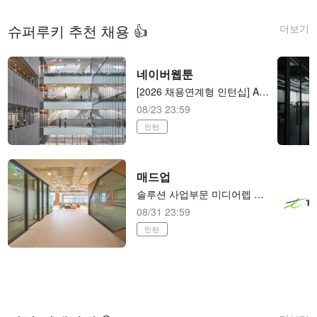
더보기
슈퍼루키 추천 채용 👍
네이버웹툰
[2026 채용연계형 인턴십] AI 애니메이션 제작 (AI animator) AI 애니메이션 제작
08/23 23:59
인턴
매드업
솔루션 사업부문 미디어렙 본부 세일즈팀 LEVER Xpert(B2B SaaS) 세일즈 매니저 (전환형 인턴)
08/31 23:59
인턴