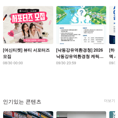
[여신티켓] 뷰티 서포터즈
[낙동강유역환경청] 2026
[하이
모집
낙동강유역환경청 캐릭터
멕 
디자인 공모전 공모전
전
08/30 00:00
09/30 23:59
09/3
더보기
인기있는 콘텐츠