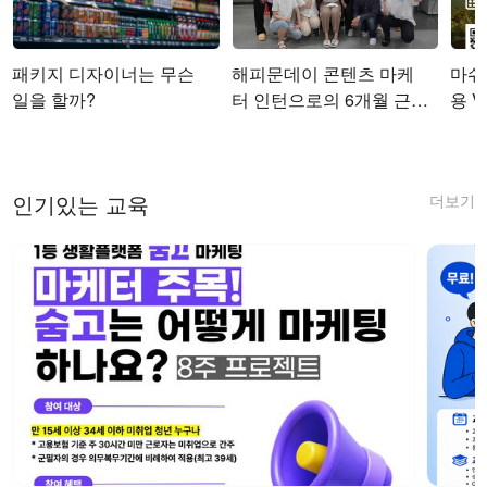
패키지 디자이너는 무슨
해피문데이 콘텐츠 마케
마쉬코
일을 할까?
터 인턴으로의 6개월 근무
용 Vi
를 마치며
더보기
인기있는 교육