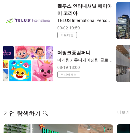
텔루스 인터내셔널 에이아
이 코리아
TELUS International Personalized Internet Ads Assessor 재택근무 (시간당/15달러)
09/02 19:59
파트타임
더핑크퐁컴퍼니
마케팅커뮤니케이션팀 글로벌 커뮤니케이션 매니저(PR)
08/19 18:00
주니어경력
더보기
기업 탐색하기 🔍