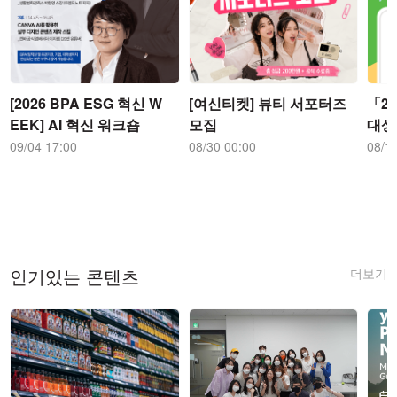
[2026 BPA ESG 혁신 W
[여신티켓] 뷰티 서포터즈
「2
EEK] AI 혁신 워크숍
모집
대상
09/04 17:00
08/30 00:00
08/1
더보기
인기있는 콘텐츠